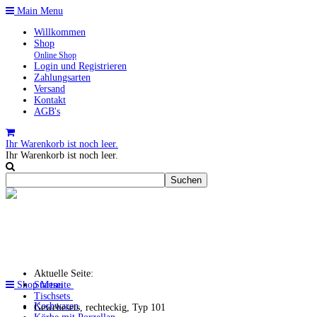
Main Menu
Willkommen
Shop
Online Shop
Login und Registrieren
Zahlungsarten
Versand
Kontakt
AGB's
Ihr Warenkorb ist noch leer.
Ihr Warenkorb ist noch leer.
Aktuelle Seite:
Shop Menu
Startseite
Tischsets
Korbwaren
Gewebesets, rechteckig, Typ 101