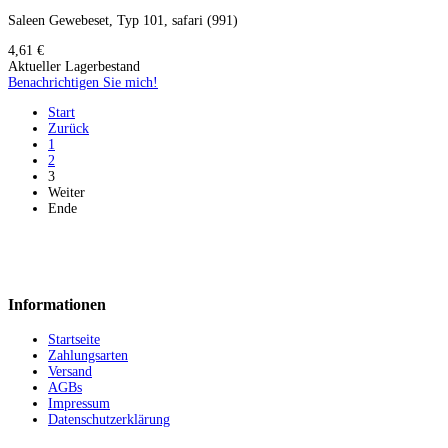
Saleen Gewebeset, Typ 101, safari (991)
4,61 €
Aktueller Lagerbestand
Benachrichtigen Sie mich!
Start
Zurück
1
2
3
Weiter
Ende
Informationen
Startseite
Zahlungsarten
Versand
AGBs
Impressum
Datenschutzerklärung