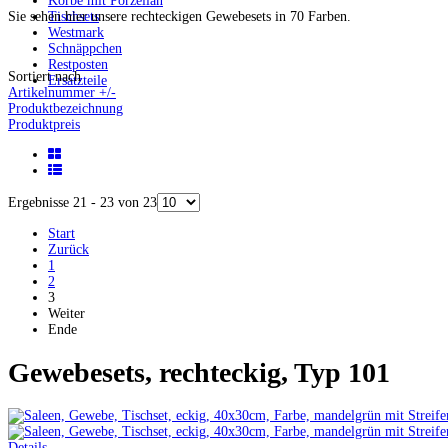
Körbe mit Porzellan
Sie sehen hier unsere rechteckigen Gewebesets in 70 Farben.
Tischsets
Westmark
Schnäppchen
Restposten
Sortiert nach
Ersatzteile
Artikelnummer +/-
Produktbezeichnung
Produktpreis
Ergebnisse 21 - 23 von 23
Start
Zurück
1
2
3
Weiter
Ende
Gewebesets, rechteckig, Typ 101
Details