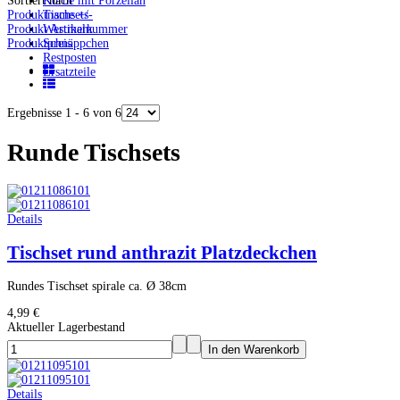
Sortiert nach
Körbe mit Porzellan
Produktname +/-
Tischsets
Produkt Artikelnummer
Westmark
Produktpreis
Schnäppchen
Restposten
Ersatzteile
Ergebnisse 1 - 6 von 6
Runde Tischsets
Details
Tischset rund anthrazit Platzdeckchen
Rundes Tischset spirale ca. Ø 38cm
4,99 €
Aktueller Lagerbestand
Details