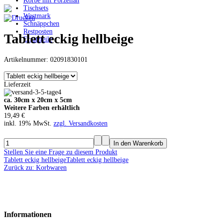
Körbe mit Porzellan
Tischsets
Westmark
Schnäppchen
Restposten
Tablett eckig hellbeige
Ersatzteile
Artikelnummer: 02091830101
Lieferzeit
ca. 30cm x 20cm x 5cm
Weitere Farben erhältlich
19,49 €
inkl. 19% MwSt.
zzgl. Versandkosten
Stellen Sie eine Frage zu diesem Produkt
Tablett eckig hellbeige
Tablett eckig hellbeige
Zurück zu: Korbwaren
Informationen