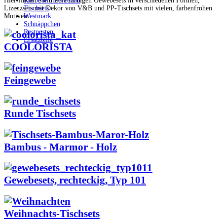
Hier finden Sie unsere farbigen Gewebesets in verschiedenen Formen,
Körbe mit Porzellan
Lizenzsets mit Dekor von V&B und PP-Tischsets mit vielen, farbenfrohen
Tischsets
Motiven.
Westmark
Schnäppchen
Restposten
Ersatzteile
COOLORISTA
Feingewebe
Runde Tischsets
Bambus - Marmor - Holz
Gewebesets, rechteckig, Typ 101
Weihnachts-Tischsets