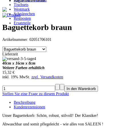
Körbe mit Porzellan
Baguettekorb braun
Tischsets
Westmark
Schnäppchen
Restposten
Ersatzteile
Baguettekorb braun
Artikelnummer: 02051706101
Lieferzeit
40cm x 16cm x 8cm
Weitere Farben erhältlich
15,32 €
inkl. 19% MwSt.
zzgl. Versandkosten
Stellen Sie eine Frage zu diesem Produkt
Beschreibung
Kundenrezensionen
Unser Baguettekorb: Schön, robust, stilvoll! Der Klassiker!
Abwaschbar und somit pflegeleicht - wie alles von SALEEN !