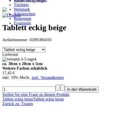
Körbe mit Porzellan
Tablett eckig beige
Tischsets
Westmark
Schnäppchen
Restposten
Ersatzteile
Tablett eckig beige
Artikelnummer: 02091804101
Lieferzeit
ca. 30cm x 20cm x 5cm
Weitere Farben erhältlich
17,45 €
inkl. 19% MwSt.
zzgl. Versandkosten
Stellen Sie eine Frage zu diesem Produkt
Tablett eckig beige
Tablett eckig beige
Zurück zu: Tragen