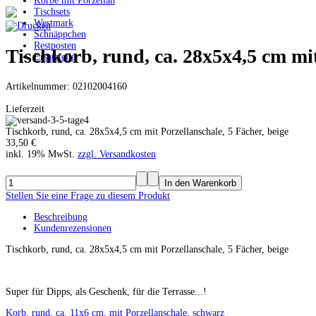
Körbe mit Porzellan
Tischsets
Westmark
Schnäppchen
Restposten
Tischkorb, rund, ca. 28x5x4,5 cm mit
Ersatzteile
Artikelnummer: 02102004160
Lieferzeit
Tischkorb, rund, ca. 28x5x4,5 cm mit Porzellanschale, 5 Fächer, beige
33,50 €
inkl. 19% MwSt.
zzgl. Versandkosten
Stellen Sie eine Frage zu diesem Produkt
Beschreibung
Kundenrezensionen
Tischkorb, rund, ca. 28x5x4,5 cm mit Porzellanschale, 5 Fächer, beige
Super für Dipps, als Geschenk, für die Terrasse...!
Korb, rund, ca. 11x6 cm, mit Porzellanschale, schwarz