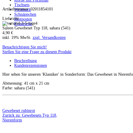
Körbe mit Porzellan
Tischsets
Artikelnummer: 02011854101
Westmark
Schnäppchen
Lieferzeit
Restposten
Ersatzteile
Saleen Gewebeset Typ 118, sahara (541)
4,90 €
inkl. 19% MwSt.
zzgl. Versandkosten
Benachrichtigen Sie mich!
Stellen Sie eine Frage zu diesem Produkt
Beschreibung
Kundenrezensionen
Hier sehen Sie unseren 'Klassiker' in Sonderform: Das Gewebeset in Nierenf
Abmessung: 41 cm x 21 cm
Farbe: sahara (541)
Gewebeset rubinrot
Zurück zu: Gewebesets Typ 118,
Nierenform