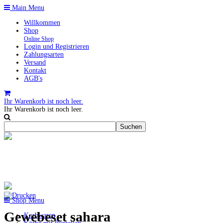
Main Menu
Willkommen
Shop
Online Shop
Login und Registrieren
Zahlungsarten
Versand
Kontakt
AGB's
Ihr Warenkorb ist noch leer.
Ihr Warenkorb ist noch leer.
Shop Menu
Gewebeset sahara
Korbwaren