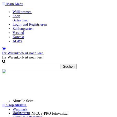
Main Menu
Willkommen
Shop
Online Shop
Login und Registrieren
Zahlungsarten
Versand
Kontakt
AGB's
Ihr Warenkorb ist noch leer.
Ihr Warenkorb ist noch leer.
Aktuelle Seite:
Shop Menu
Startseite
Westmark
Korbwaren
Reibe TECHNICUS-PRO fein+mittel