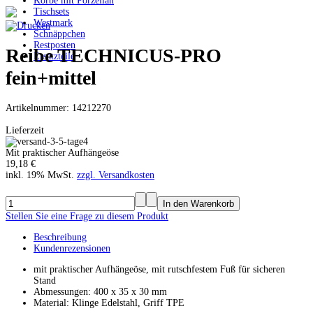
Körbe mit Porzellan
Tischsets
Westmark
Schnäppchen
Restposten
Reibe TECHNICUS-PRO
Ersatzteile
fein+mittel
Artikelnummer: 14212270
Lieferzeit
Mit praktischer Aufhängeöse
19,18 €
inkl. 19% MwSt.
zzgl. Versandkosten
Stellen Sie eine Frage zu diesem Produkt
Beschreibung
Kundenrezensionen
mit praktischer Aufhängeöse, mit rutschfestem Fuß für sicheren
Stand
Abmessungen: 400 x 35 x 30 mm
Material: Klinge Edelstahl, Griff TPE