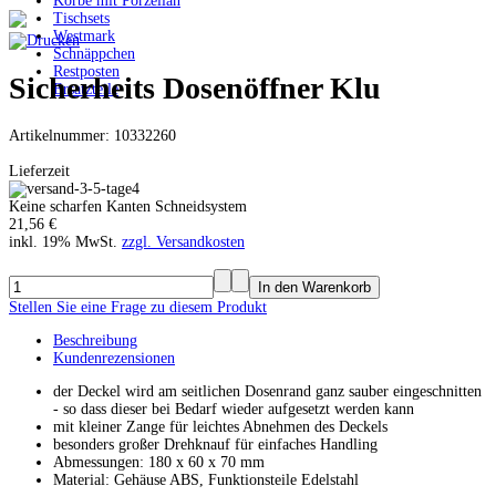
Körbe mit Porzellan
Tischsets
Westmark
Schnäppchen
Restposten
Sicherheits Dosenöffner Klu
Ersatzteile
Artikelnummer: 10332260
Lieferzeit
Keine scharfen Kanten Schneidsystem
21,56 €
inkl. 19% MwSt.
zzgl. Versandkosten
Stellen Sie eine Frage zu diesem Produkt
Beschreibung
Kundenrezensionen
der Deckel wird am seitlichen Dosenrand ganz sauber eingeschnitten
- so dass dieser bei Bedarf wieder aufgesetzt werden kann
mit kleiner Zange für leichtes Abnehmen des Deckels
besonders großer Drehknauf für einfaches Handling
Abmessungen: 180 x 60 x 70 mm
Material: Gehäuse ABS, Funktionsteile Edelstahl